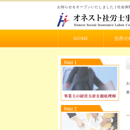
お知らせをオープンいたしました | 社会
HOME
当所の
お
業
一